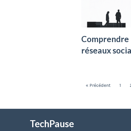
Comprendre l
réseaux soci
« Précédent
1
TechPause