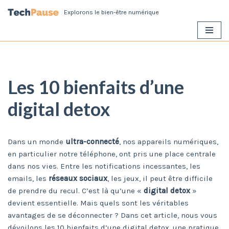
Explorons le bien-être numérique
Aller
au
contenu
Les 10 bienfaits d’une
digital detox
Dans un monde
ultra-connecté
, nos appareils numériques,
en particulier notre téléphone, ont pris une place centrale
dans nos vies. Entre les notifications incessantes, les
emails, les
réseaux sociaux
, les jeux, il peut être difficile
de prendre du recul. C’est là qu’une «
digital detox
»
devient essentielle. Mais quels sont les véritables
avantages de se déconnecter ? Dans cet article, nous vous
dévoilons les 10 bienfaits d’une digital detox, une pratique