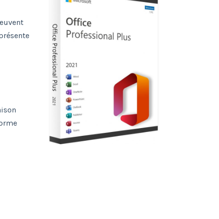
peuvent
 présente
aison
forme