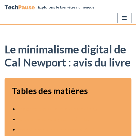
Explorons le bien-être numérique
Aller
au
contenu
Le minimalisme digital de
Cal Newport : avis du livre
Tables des matières
Les principes du minimalisme digital
Le minimalisme digital : définition
Les actions du minimalisme digital